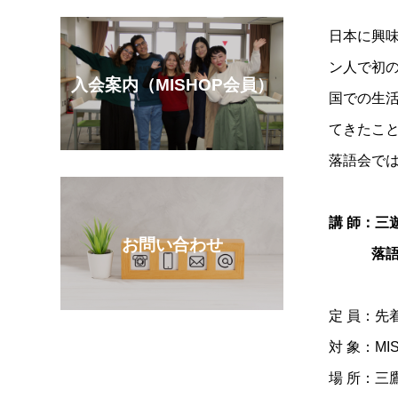
日本に興
ン人で初
入会案内（MISHOP会員）
国での生
てきたこ
落語会では
講 師：三
お問い合わせ
落語家 
定 員：先
対 象：MI
場 所：