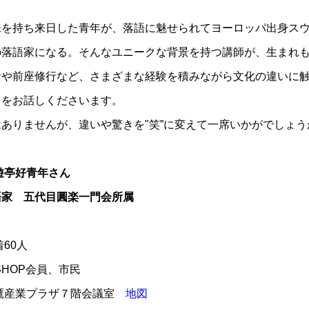
味を持ち来日した青年が、落語に魅せられてヨーロッパ出身ス
の落語家になる。そんなユニークな背景を持つ講師が、生まれ
活や前座修行など、さまざまな経験を積みながら文化の違いに
とをお話しくださいます。
ありませんが、違いや驚きを"笑”に変えて一席いかがでしょう
遊亭好青年さん
五代目圓楽一門会所属
着60人
SHOP会員、市民
三鷹産業プラザ７階会議室
地図