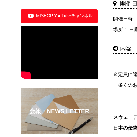
開催
MISHOP YouTubeチャンネル
開催日時： 2
場所： 三
内容
※定員に
多くのお
会報・NEWS LETTER
スウェーデ
日本の伝